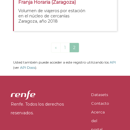
Franja Horaria (Zaragoza)
Volumen de viajeros por estación
en el núcleo de cercanías
Zaragoza, año 2018
«
1
2
Usted también puede acceder a este registro utilizando los
API
(ver
API Docs
).
Datasets
Contacto
Renfe. Todos los derechos
Acerca
reservados.
del
portal