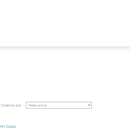
Ordenar por
API Docs
).