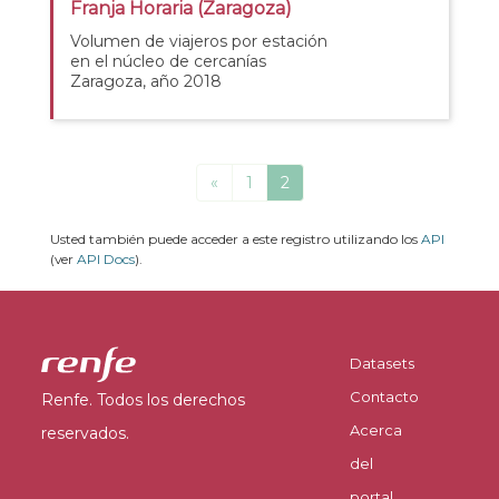
Franja Horaria (Zaragoza)
Volumen de viajeros por estación
en el núcleo de cercanías
Zaragoza, año 2018
«
1
2
Usted también puede acceder a este registro utilizando los
API
(ver
API Docs
).
Datasets
Contacto
Renfe. Todos los derechos
Acerca
reservados.
del
portal