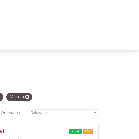
Murcia
Ordenar por
a)
XLSX
CSV