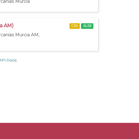
rcanías Murcia
ia AM)
CSV
XLSX
rcanías Murcia AM,
API Docs
).