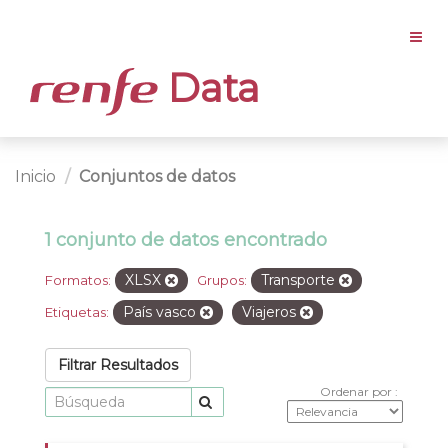
Data
Inicio
Conjuntos de datos
1 conjunto de datos encontrado
XLSX
Transporte
Formatos:
Grupos:
País vasco
Viajeros
Etiquetas:
Filtrar Resultados
Ordenar por