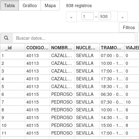
Tabla
Gráfico
Mapa
938
registros
–
«
»
Filtros
_id
CODIGO_ESTACION
NOMBRE_ESTACION
NUCLEO_CERCANIAS
TRAMO_HORARIO
Go »
1
40113
CAZALLA-CONSTANTINA
SEVILLA
07:00 - 07:30
0
2
40113
CAZALLA-CONSTANTINA
SEVILLA
10:00 - 10:30
0
3
40113
CAZALLA-CONSTANTINA
SEVILLA
17:00 - 17:30
0
4
40113
CAZALLA-CONSTANTINA
SEVILLA
17:30 - 18:00
0
5
40113
CAZALLA-CONSTANTINA
SEVILLA
18:30 - 19:00
0
6
40115
PEDROSO
SEVILLA
06:30 - 07:00
0
7
40115
PEDROSO
SEVILLA
07:30 - 08:00
10
8
40115
PEDROSO
SEVILLA
10:00 - 10:30
6
9
40115
PEDROSO
SEVILLA
14:30 - 15:00
0
10
40115
PEDROSO
SEVILLA
15:00 - 15:30
8
11
40115
PEDROSO
SEVILLA
17:00 - 17:30
0