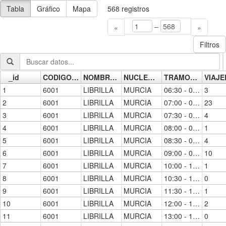
Tabla
Gráfico
Mapa
568
registros
–
«
»
Filtros
_id
CODIGO_ESTACION
NOMBRE_ESTACION
NUCLEO_CERCANIAS
TRAMO_HORARIO
Go »
1
6001
LIBRILLA
MURCIA
06:30 - 07:00
3
2
6001
LIBRILLA
MURCIA
07:00 - 07:30
23
3
6001
LIBRILLA
MURCIA
07:30 - 08:00
4
4
6001
LIBRILLA
MURCIA
08:00 - 08:30
1
5
6001
LIBRILLA
MURCIA
08:30 - 09:00
4
6
6001
LIBRILLA
MURCIA
09:00 - 09:30
10
7
6001
LIBRILLA
MURCIA
10:00 - 10:30
1
8
6001
LIBRILLA
MURCIA
10:30 - 11:00
0
9
6001
LIBRILLA
MURCIA
11:30 - 12:00
1
10
6001
LIBRILLA
MURCIA
12:00 - 12:30
2
11
6001
LIBRILLA
MURCIA
13:00 - 13:30
0