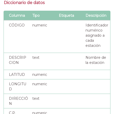
Diccionario de datos
Columna
Tipo
Etiqueta
Descripción
CÓDIGO
numeric
Identificador
numérico
asignado a
cada
estación
DESCRIP
text
Nombre de
CION
la estación
LATITUD
numeric
LONGITU
numeric
D
DIRECCIÓ
text
N
C.P.
numeric