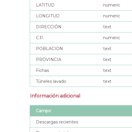
LATITUD
numeric
LONGITUD
numeric
DIRECCIÓN
text
C.P.
numeric
POBLACION
text
PROVINCIA
text
Fichas
text
Túneles lavado
text
Información adicional
Campo
Descargas recientes