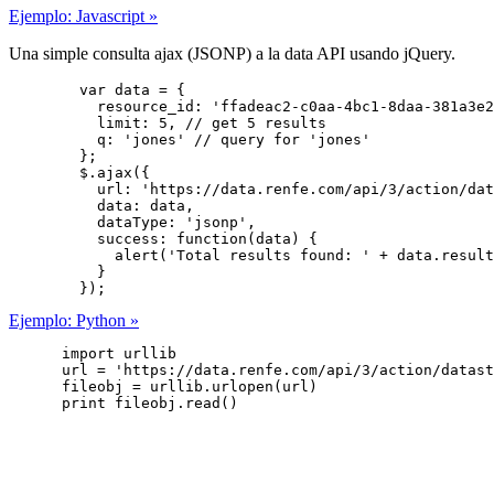
Ejemplo: Javascript »
Una simple consulta ajax (JSONP) a la data API usando jQuery.
        var data = {

          resource_id: 'ffadeac2-c0aa-4bc1-8daa-381a3e2
          limit: 5, // get 5 results

          q: 'jones' // query for 'jones'

        };

        $.ajax({

          url: 'https://data.renfe.com/api/3/action/dat
          data: data,

          dataType: 'jsonp',

          success: function(data) {

            alert('Total results found: ' + data.result
          }

        });
Ejemplo: Python »
      import urllib

      url = 'https://data.renfe.com/api/3/action/datast
      fileobj = urllib.urlopen(url)

      print fileobj.read()
