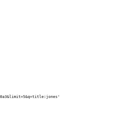
0a3&limit=5&q=title:jones'  
