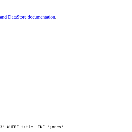
nd DataStore documentation
.
3" WHERE title LIKE 'jones'