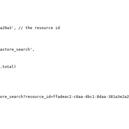
a20a3', // the resource id

astore_search',

.total)

ore_search?resource_id=ffadeac2-c0aa-4bc1-8daa-381a3e2a2