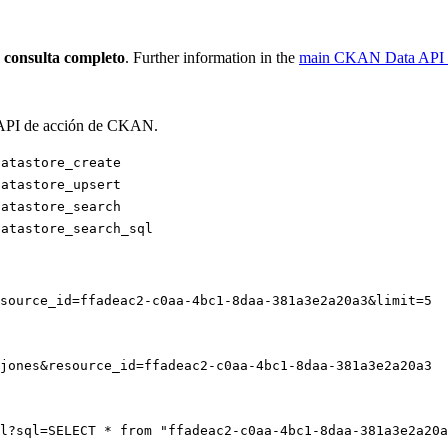
 consulta completo
. Further information in the
main CKAN Data API a
la API de acción de CKAN.
datastore_create
datastore_upsert
datastore_search
datastore_search_sql
source_id=ffadeac2-c0aa-4bc1-8daa-381a3e2a20a3&limit=5
jones&resource_id=ffadeac2-c0aa-4bc1-8daa-381a3e2a20a3
l?sql=SELECT * from "ffadeac2-c0aa-4bc1-8daa-381a3e2a20a