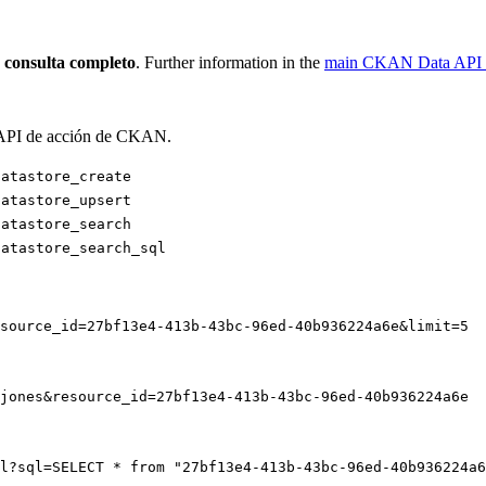
 consulta completo
. Further information in the
main CKAN Data API a
la API de acción de CKAN.
datastore_create
datastore_upsert
datastore_search
datastore_search_sql
source_id=27bf13e4-413b-43bc-96ed-40b936224a6e&limit=5
jones&resource_id=27bf13e4-413b-43bc-96ed-40b936224a6e
l?sql=SELECT * from "27bf13e4-413b-43bc-96ed-40b936224a6