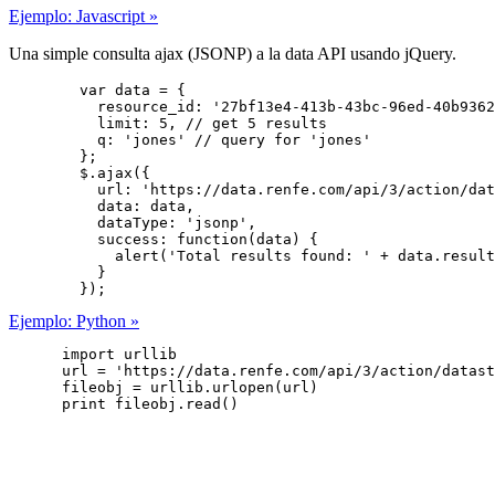
Ejemplo: Javascript »
Una simple consulta ajax (JSONP) a la data API usando jQuery.
        var data = {

          resource_id: '27bf13e4-413b-43bc-96ed-40b9362
          limit: 5, // get 5 results

          q: 'jones' // query for 'jones'

        };

        $.ajax({

          url: 'https://data.renfe.com/api/3/action/dat
          data: data,

          dataType: 'jsonp',

          success: function(data) {

            alert('Total results found: ' + data.result
          }

        });
Ejemplo: Python »
      import urllib

      url = 'https://data.renfe.com/api/3/action/datast
      fileobj = urllib.urlopen(url)

      print fileobj.read()
