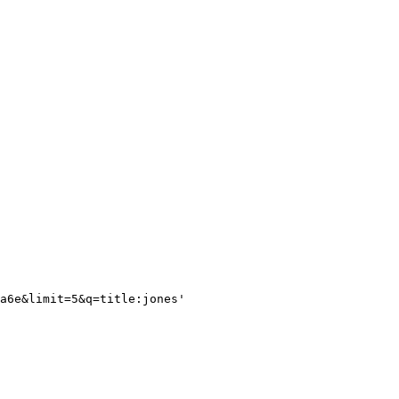
a6e&limit=5&q=title:jones'  
