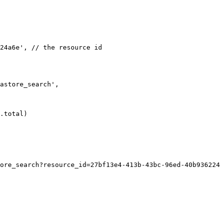
24a6e', // the resource id

astore_search',

.total)

ore_search?resource_id=27bf13e4-413b-43bc-96ed-40b936224