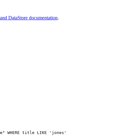
nd DataStore documentation
.
e" WHERE title LIKE 'jones'